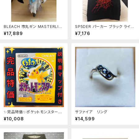
BLEACH 市丸ギン MASTERLISE
SP5DER パーカー ブラック ライン
フィギュア B賞 箱無し
ストーン
¥17,889
¥7,176
✨完品特価✨ポケットモンスターピ
サファイア リング
カチュウ ゲームボーイ NINTE
¥10,008
¥14,599
NDO 任天堂