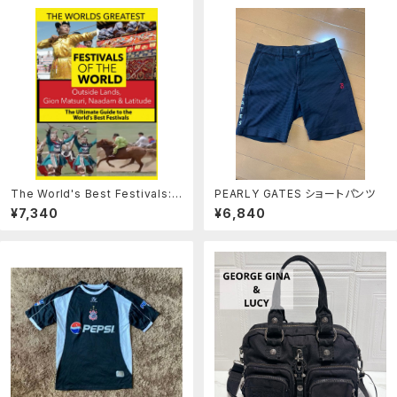
The World's Best Festivals:
PEARLY GATES ショートパンツ
Outside lands, Gion Matsuri,
¥7,340
¥6,840
Naadam & Latitude [DVD]