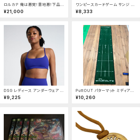
ロルカナ 俺は悪党！意地悪！下品！
ワンピースカードゲーム サンジ パ
プロモ foil スペシャルトーナメント
ラレル
¥21,000
¥8,333
DSG レディース アンダーウェア ブ
PuttOUT パターマット ミディアム
ラジャー DSG Womens Momen
GREEN ゴルフ練習器具
¥9,225
¥10,260
tum Low Support Sports Bra
Sapphire Surge サファイア