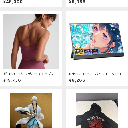
¥45,000
¥9,086
ビヨンドヨガ レディース トップス T
R★LivElect モバイルモニター 15.
シャツ クロップド Beyond Yoga
6インチ 1920*1080 モバイルディ
¥15,736
¥8,266
Spacedye Slim Racerback Cr
スプレイ ポータブルモニター IPS
opped Tank Top Womensmo
液晶パネル 非光沢画面 薄型 軽量
oth Mauve
自立型スタンド USB Type-C ミ
ニHDMI PS4/XBOX/Switch 68
fbc92b