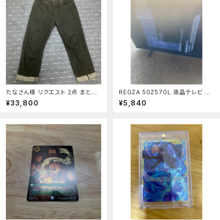
たなさん様 リクエスト 2点 まとめ
REGZA 50Z570L 液晶テレビ 本
商品
体 ジャンク基盤のみ
¥33,800
¥5,840