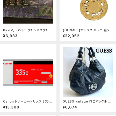
PP-「P」 パンドラプリンセスプリ
【HERMES】エルメス セリエ 金メッ
ン プレイ用
キ×レザー ユニセックス 10.7g ネ
¥6,933
¥22,052
ックレス
Canon トナーカートリッジ 335e
GUESS vintage ロゴバックル シ
イエロー
ョルダーバッグ エンボス加工 y2k
¥13,300
¥6,674