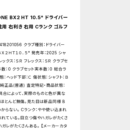
E BX2 HT 10.5° ドライバー
性用 右利き 右用 Cランク ゴルフ
418201056 クラブ種別：ドライバー
２ＨＴ１０．５° 発売年：2025 シャ
ックス：ＳＲ フレックス：ＳＲ クラブセ
数：0 クラブセット実本数：0 総合ラ
態：ヘッド下部：Ｃ 傷状態：シャフト：Ｂ
純正品(普通) 査定特記・商品状態：
発色具合によって、実際のものと色が異な
：ほとんど無傷。見た目は新品同様 B
からない。 Cランク：やや使い込まれ
まれている。目立つ傷やハガレがたくさ
ハガレがたくさんある。 【メーカーカタ