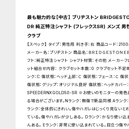
最も魅力的な【中古】 ブリヂストン BRIDGESTON
DR 純正特注シャフト (フレックスSR) メンズ 男
クラブ
【スペック】 タイプ：男性用 利き手：右 商品コード：2100
メーカー名：ブリヂストン 商品名：ＢＲＩＤＧＥＳＴＯＮＥＢＸ
フト：純正特注シャフト シャフト材質：その他 メーカーフレ
ット組合せ内容： クラブセット本数：0 クラブセット不足本
ンク：C 傷状態：ヘッド上部：Ｃ 傷状態：フェース：Ｃ 傷状
傷状態：グリップ：オリジナル良好 傷状態：ヘッドカバー：
SPEEDERNXGOLD50-SR ※お使いのモニターの
る場合がございます。Nランク：無傷で新品同様 Aランク
ランク：全体的にきれい。傷やハガレはじっくり見ないとわ
ている。傷やハガレが少しある。 Dランク：かなり使い込
んある。 Eランク：非常に使い込まれている。目立つ傷や