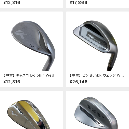
e DW-120G シルバー 48° ウェッ
CHIPPING WEDGE GH45 ウェッ
¥12,316
¥17,866
ジ WG NS PRO 950GH neo (フ
ジ WG NS PRO パター(グレー)
レックスS) メンズ 男性用 右利き
(フレックスその他) メンズ 男性用
右用 Cランク ゴルフクラブ
右利き 右用 Cランク ゴルフクラブ
【中古】 キャスコ Dolphin Wedg
【中古】 ピン BunkR ウェッジ WG
e DW-120G シルバー 60° ウェッ
Z-Z115 (フレックスその他) メンズ
¥12,316
¥26,148
ジ WG NS PRO 950GH neo (フ
男性用 右利き 右用 Cランク ゴル
レックスS) メンズ 男性用 右利き
フクラブ
右用 Cランク ゴルフクラブ