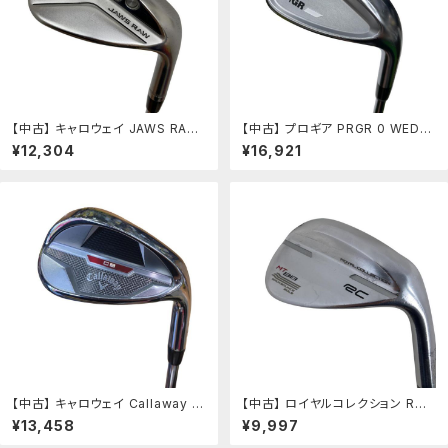
【中古】 キャロウェイ JAWS RAW
【中古】 プロギア PRGR 0 WEDG
クロムメッキ 58°/10°S ウェッジ
E(2024) 54° ウェッジ WG スペッ
¥12,304
¥16,921
WG NS PRO 950GH neo (フレ
クスチールIII Ver.2 (フレックスそ
ックスS) メンズ 男性用 右利き 右
の他) メンズ 男性用 右利き 右用 C
用 Cランク ゴルフクラブ
ランク ゴルフクラブ
【中古】 キャロウェイ Callaway C
【中古】 ロイヤルコレクション RC
B(2023) 48°/10° ウェッジ WG
BB WEDGE 48° ウェッジ WG D
¥13,458
¥9,997
NS PRO 950GH neo (フレックス
ynamic Gold (フレックスS) メン