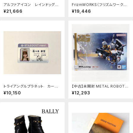
アルファアイコン レインドッグガ
FrizmWORKS（フリズムワークス）
ードALPHAICON レインコート
M1965 フィッシュテールパーカ オ
¥21,666
¥19,446
Ｓ
リーブ XL
トライアングルプラネット カード
【中古】未開封 METAL ROBOT魂
コンプセット
RX-78-02 白いガンダム バンダイ
¥10,150
¥12,293
機動戦士Gundam GQuuuuuuX
ジークアクス[17]