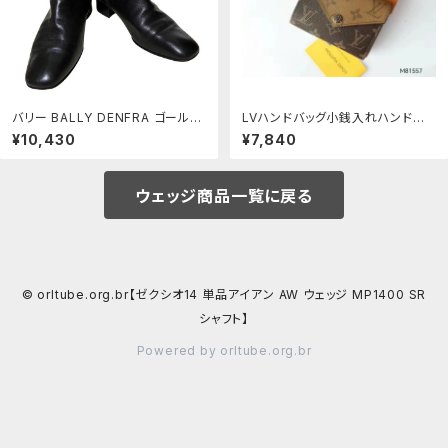
バリー BALLY DENFRA ゴールド
LVハンドバッグ小銭入れハンドバッ
チェーンインターロッキング ソフト
グ財布、財布、銀行カードバッグ、カ
¥10,430
¥7,840
レザーショートブーツ ITALY製 5
ードホルダー[本日特価|新品未使
1/2C 【トップリフト(ヒールゴム)新
用品]
品交換済】
ウェッジ商品一覧に戻る
© orltube.org.br【ゼクシオ14 単品アイアン AW ウェッジ MP1400 SR
シャフト】
Powered by orltube.org.br