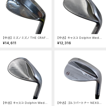
【中古】 ミズノ ミズノ THE CRAFT
【中古】 キャスコ Dolphin Wedg
(2023) 58°/28° ウェッジ WG D
e DW-120G シルバー 56° ウェッ
¥14,611
¥12,316
ynamic Gold (フレックスS) メン
ジ WG NS PRO 950GH neo (フ
ズ 男性用 右利き 右用 Cランク ゴ
レックスS) メンズ 男性用 右利き
ルフクラブ
右用 Cランク ゴルフクラブ
【中古】 キャスコ Dolphin Wedg
【中古】 ゴルフパートナー NEXGEN