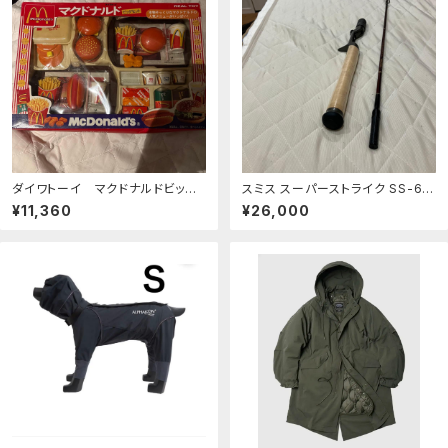
ダイワトーイ マクドナルドビッグ
スミス スーパーストライク SS-66
セット
SPX グリップ付き 美品
¥11,360
¥26,000