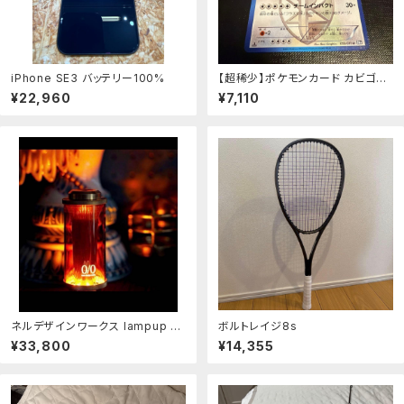
iPhone SE3 バッテリー100%
【超稀少】ポケモンカード カビゴン
プラズマ団 【美品】
¥22,960
¥7,110
ネルデザインワークス lampup MI
ボルトレイジ8s
YABI RICH amber
¥33,800
¥14,355