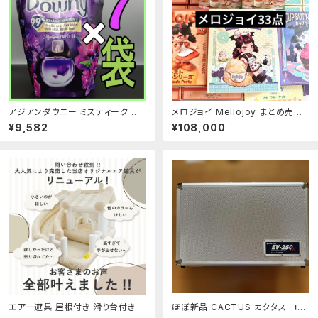
アジアンダウニー ミスティーク 濃
メロジョイ Mellojoy まとめ売り3
縮タイプ 2.5L×7袋
3点 おにぎり トースト ミニランド
¥9,582
¥108,000
エアー遊具 屋根付き 滑り台付き
ほぼ新品 CACTUS カクタス コー
ドレス電動油圧式圧着工具 EV-25