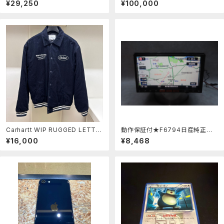
¥29,250
¥100,000
0DL
Carhartt WIP RUGGED LETTE
動作保証付★F6794日産純正 H
RMAN JACKET
S511D-A HDDナビ 地図2014
¥16,000
¥8,468
年 地デジTVフルセグ内蔵 Blu
etooth内蔵 CD DVD再生OK