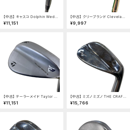
【中古】 キャスコ Dolphin Wedg
【中古】 クリーブランド Clevelan
e DW-120G シルバー 52° ウェッ
d 588 RTX 2.0 PRECISION FO
¥11,151
¥9,997
ジ WG Dolphin DP-201 (フレッ
RGED(松山仕様) 52°/10° ウェッ
クスその他) メンズ 男性用 右利き
ジ WG Dynamic Gold (フレック
右用 Dランク ゴルフクラブ
スS) メンズ 男性用 右利き 右用 C
ランク ゴルフクラブ
【中古】 テーラーメイド Taylor Ma
【中古】 ミズノ ミズノ THE CRAFT
de MILLED GRIND 3 56°/12°
(2023) 52°/22° ウェッジ WG Dy
¥11,151
¥15,766
ウェッジ WG NS PRO MODUS3
namic Gold (フレックスS) メンズ
TOUR105 (フレックスS) メンズ
男性用 右利き 右用 Cランク ゴル
男性用 右利き 右用 Cランク ゴル
フクラブ
フクラブ