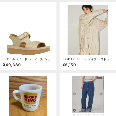
ラモールドピード レディース シュ
TODAYFUL トゥデイフル ストライ
ーズ サンダル プラットフォーム ス
プ オーバーシャツ
¥49,680
¥6,150
エード LAmour Des Pieds Aze
nor Suede Platform Wedge S
andals Gold Sta