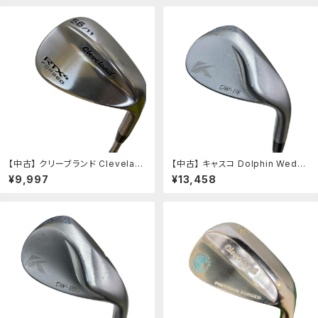
S) メンズ 男性用 右利き 右用 Cラ
ズ 男性用 右利き 右用 Cランク ゴ
ンク ゴルフクラブ
ルフクラブ
【中古】 クリーブランド Clevelan
【中古】 キャスコ Dolphin Wedg
d RTX-4 FORGED 56°/11° ウェ
e DW-118 シルバー 64° ウェッジ
¥9,997
¥13,458
ッジ WG 純正特注シャフト (フレッ
WG Dolphin DP-151 (フレックス
クスS) メンズ 男性用 右利き 右用
R) メンズ 男性用 右利き 右用 Cラ
Cランク ゴルフクラブ
ンク ゴルフクラブ