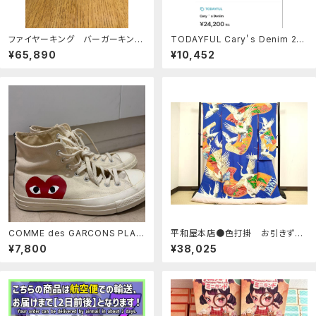
ファイヤーキング バーガーキング
TODAYFUL Cary＇s Denim 23i
ピッツバーグマグ
nch
¥65,890
¥10,452
COMME des GARCONS PLAY
平和屋本店●色打掛 お引きず
Converse ハイカット
り 和装 婚礼 結婚式 花嫁
¥7,800
¥38,025
神社挙式 駒刺繍 絵巻御所車飛
鶴花文 逸品 DABF5821du