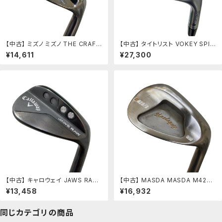
【中古】 ミズノ ミズノ THE CRAFT
【中古】 タイトリスト VOKEY SPIN
(2023) 56°/26° ウェッジ WG D
MILLED SM11 ツアークロム 4
¥14,611
¥27,300
ynamic Gold (フレックスS) メン
8°/10°F ウェッジ WG Dynamic
ズ 男性用 右利き 右用 Cランク ゴ
Gold (フレックスS) メンズ 男性用
ルフクラブ
右利き 右用 Cランク ゴルフクラブ
【中古】 キャロウェイ JAWS RAW
【中古】 MASDA MASDA M425/
ブラック 50°/10°S ウェッジ WG
S AW ウェッジ WG NS PRO MO
¥13,458
¥16,932
Dynamic Gold (フレックスS) メ
DUS3 WEDGE 115 (フレックスそ
ンズ 男性用 右利き 右用 Cランク
の他) メンズ 男性用 右利き 右用 C
ゴルフクラブ
ランク ゴルフクラブ
同じカテゴリの商品