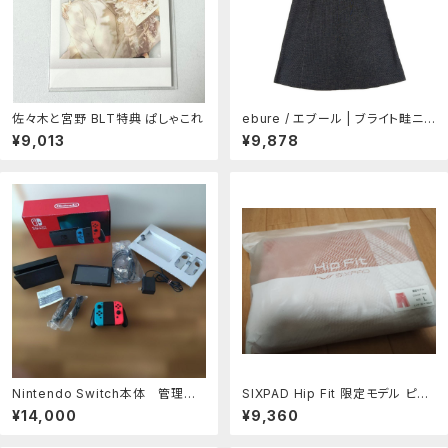
佐々木と宮野 BLT特典 ぱしゃこれ
ebure / エブール | ブライト畦ニッ
ト スカート | 38 | グレー | レディ
¥9,013
¥9,878
ース
Nintendo Switch本体 管理ナ
SIXPAD Hip Fit 限定モデル ピン
ンバー4245
ク Lサイズ
¥14,000
¥9,360