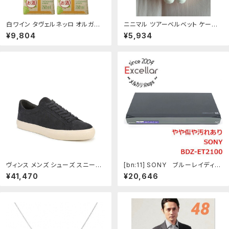
白ワイン タヴェルネッロ オルガニ
ニニマル ツアーベルベット ケープ
コ サンジョヴェーゼ テトラパック 2
10cm スカイ 帽子含む
¥9,804
¥5,934
50ml X 1ケース / 計48本
ヴィンス メンズ シューズ スニーカ
[bn:11] SONY ブルーレイディス
ー Vince Fulton Sneaker Men
クレコーダー BDZ-ET2100 リ
¥41,470
¥20,646
s Navy ネイビー
モコンなし