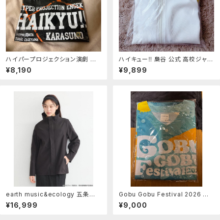
ハイパープロジェクション演劇 ハ
ハイキュー‼︎ 梟谷 公式 高校ジャー
イキュー!! Tシャツ M
ジ
¥8,190
¥9,899
earth music&ecology 五条
Gobu Gobu Festival 2026 ベ
悟 イメージブルゾンセット
ースボールシャツ
¥16,999
¥9,000