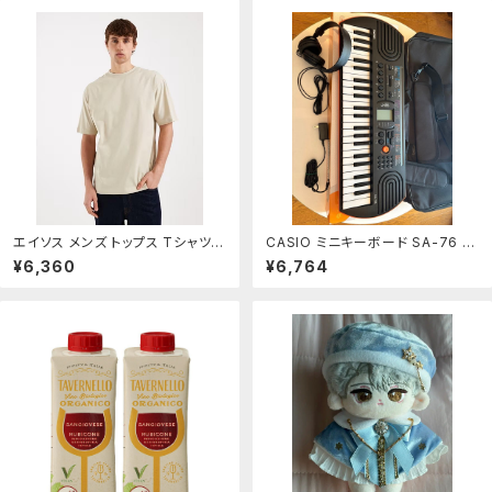
エイソス メンズ トップス Tシャツ A
CASIO ミニキーボード SA-76 本
SOS DESIGN Essentials relax
体 ヘッドホンセット
¥6,360
¥6,764
ed Tshirt Pelican ベージュ