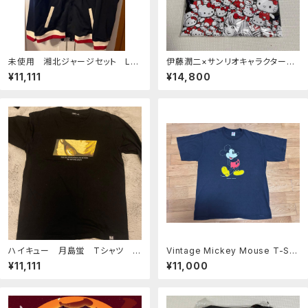
未使用 湘北ジャージセット Lサ
伊藤潤二×サンリオキャラクターズ
イズ slam dunk
ラギットTシャツ ギャル富江×ハロ
¥11,111
¥14,800
ーキティ
ハイキュー 月島蛍 Tシャツ R
Vintage Mickey Mouse T-Shi
4G
rt XL 美品
¥11,111
¥11,000