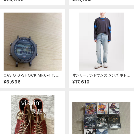
adie Gold Leather ゴールド
vis 511 Slim Fit Jeans Nightsh
ine
CASIO G-SHOCK MRG-1 1556
オンリーアンドサンズ メンズ ボトム
-MRG-1
ス デニムパンツ ジーンズ ONLY S
¥6,666
¥17,610
ONS Edge straight fit jeans i
n distressed light blue deni
m Light Blue Denim デニム