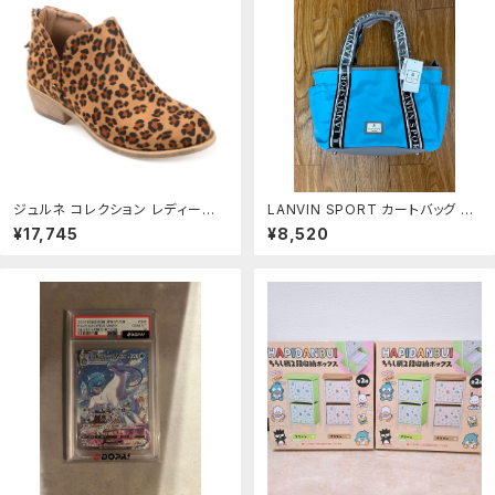
ジュルネ コレクション レディース
LANVIN SPORT カートバッグ ラ
シューズ ブーツ・レインブーツ アン
イトブルー
¥17,745
¥8,520
クル Journee Collection Livvy
Womens Ankle Boots Leopar
d アニマル