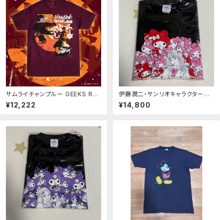
サムライチャンプルー GEEKS RUL
伊藤潤二・サンリオキャラクターズ
E samurai champloo T
ラギットTシャツ ギャル富江 マイメ
¥12,222
¥14,800
ロディ