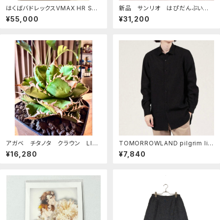
はくばバドレックスVMAX HR S6H
新品 サンリオ はぴだんぶいちら
白銀のランス 085/070
し柄2段収納ボックス ブラウン
¥55,000
¥31,200
グリーン
アガベ チタノタ クラウン LIZE
TOMORROWLAND pilgrim lin
産 皇冠 親株
en shirt
¥16,280
¥7,840