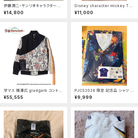
伊藤潤二・サンリオキャラクターズ
Disney character mickey Tシ
ラギットTシャツギャル富江 (富江・
ャツ サイズL
¥14,800
¥11,000
クロミ)
学マス 篠澤広 gladgarb コントラ
PJCS2026 限定 記念品 シャツ X
ストブルゾン Lサイズ
L
¥55,555
¥9,999