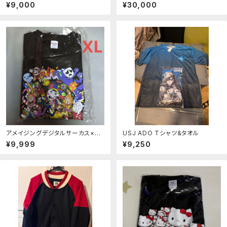
／神椿展
¥9,000
¥30,000
アメイジングデジタルサーカス×P
USJ ADO Tシャツ&タオル
OPEE the ぱフォーマー トレーナ
¥9,999
¥9,250
ー