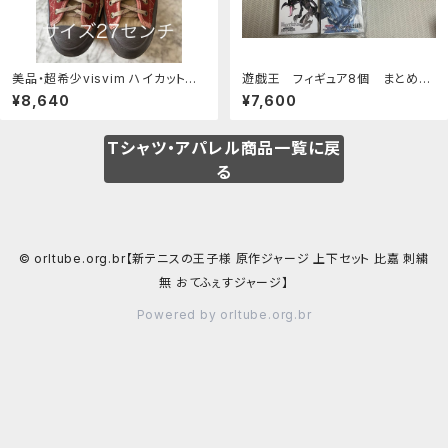
美品・超希少visvim ハイカットス
遊戯王 フィギュア8個 まとめ売
ニーカー 27センチ
り
¥8,640
¥7,600
Tシャツ・アパレル商品一覧に戻
る
© orltube.org.br【新テニスの王子様 原作ジャージ 上下セット 比嘉 刺繍
無 おてふぇすジャージ】
Powered by orltube.org.br