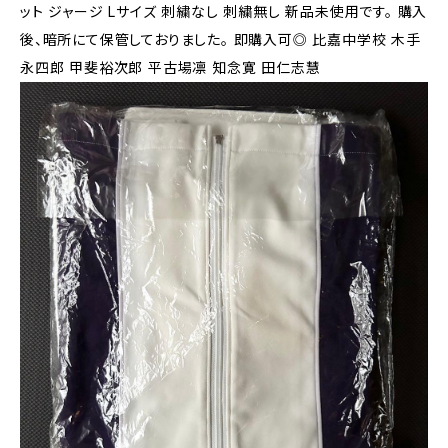
ット ジャージ Lサイズ 刺繍なし 刺繍無し 新品未使用です。 購入
後、暗所にて保管しておりました。 即購入可◎ 比嘉中学校 木手
永四郎 甲斐裕次郎 平古場凛 知念寛 田仁志慧