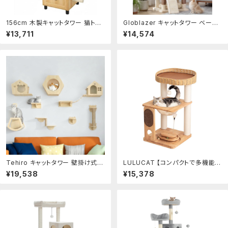
156cm 木製キャットタワー 猫トイ
Globlazer キャットタワー ベージ
レ収納付き 大型猫用 多頭飼い対
ュ 大型猫用 頑丈 タイプ 多頭飼い
¥13,711
¥14,574
応 ハンモック・爪とぎ おしゃれベ
2つキャットハウス 取り外し可能な
ージュ インテリア家具風 ペット用
クッション付きトップ見晴台 展望台
品
を拡大 ポータブルペットベッド 猫
の爪とぎボード 吊り下げバスケット
6つ天然麻紐爪とぎポール 猫のお
もちゃ 多
Tehiro キャットタワー 壁掛け式
LULUCAT 【コンパクトで多機能】
木製 天然素材 DIY 猫家具 吊り橋
キャットタワー 木製 据え置き 宇宙
¥19,538
¥15,378
付き キャットウォールファニチャー
船 省スペース 小型 高さ81cm 猫
＆パーチ 爪とぎポール 遊び場 スト
じゃらし スリム 子猫 天然木 夏用
レス解消 猫の動線デザイン インテ
快適 涼しいゴザ付き おしゃれ ラタ
リア リビング・寝室用 組み立て簡
ン 手編みカゴ クリアボウル 木登り
単 お手入れ楽 日本語説明書付 ナ
多頭飼い 子猫 キャットツリー 猫
チュラルウ