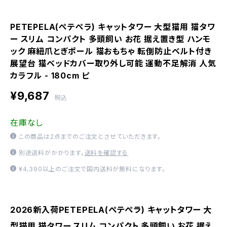
PETEPELA(ぺテぺラ) キャットタワー 大型猫用 猫タワ
ー スリム コンパクト 多頭飼い お花 据え置き型 ハンモ
ック 麻紐爪とぎポール 猫おもちゃ 転倒防止ベルト付き
展望台 猫ベッドカバー取り外し可能 運動不足解消 人気
カラフル - 180cm ピ
¥9,687
税込
在庫なし
この商品は2点までのご注文とさせていただきます。
別途送料がかかります。
送料を確認する
¥4,390以上のご注文で国内送料が無料になります。
2026新入荷PETEPELA(ぺテぺラ) キャットタワー 大
型猫用 猫タワー スリム コンパクト 多頭飼い お花 据え