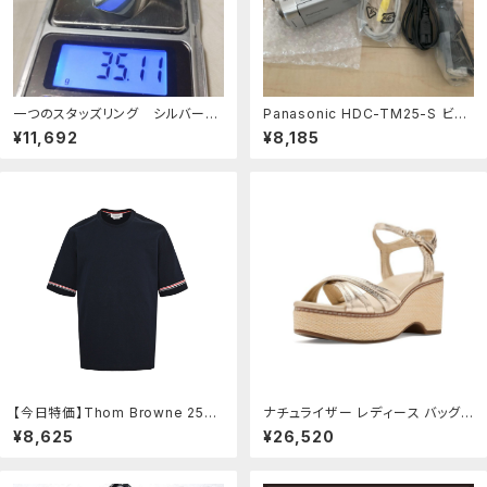
一つのスタッズリング シルバーリ
Panasonic HDC-TM25-S ビデ
ング
オカメラ
¥11,692
¥8,185
【今日特価】Thom Browne 25ss
ナチュライザー レディース バッグ
カフ三色ストライプ ショートスリー
Naturalizer Dovie Light Cham
¥8,625
¥26,520
ブ
pagne Leather シャンパン