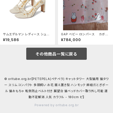
サムエデルマン レディース シュー
GAP ベビー ロンパース カボチ
ズ サンダル Sam Edelman Emm
ャパンツセット 6-12ヶ月
¥19,586
¥784,000
ie Modern Ivory アイボリー
その他商品一覧に戻る
© orltube.org.br【PETEPELA(ぺテぺラ) キャットタワー 大型猫用 猫タワ
ー スリム コンパクト 多頭飼い お花 据え置き型 ハンモック 麻紐爪とぎポー
ル 猫おもちゃ 転倒防止ベルト付き 展望台 猫ベッドカバー取り外し可能 運
動不足解消 人気 カラフル - 180cm ピ】
Powered by orltube.org.br