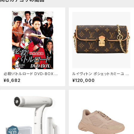
必殺!バトルロード DVD-BOX 中
ルイヴィトン ポシェットカミーユ シ
島史恵,中条きよし,秋本つばさ[DV
ョルダーバッグ ハンドバッグ M135
¥6,682
¥120,000
D](中古)
66