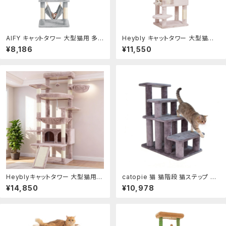
AIFY キャットタワー 大型猫用 多
Heybly キャットタワー 大型猫用
頭飼い 省スペース スリム 据え置き
多頭飼い 超スリム 省スペース 登
¥8,186
¥11,550
安定強化構造 抗菌 消臭 ハンモッ
りやすい ハンモック キャットハウス
ク付き 隠れ家付き ??とぎ 見晴らし
大型見晴らし台 麻紐 爪研ぎ棒 高
台 おもちゃ付き 運動不足解消 高
さ153cm ローズブラウン HCT05
さ140cm
0MU
Heyblyキャットタワー 大型猫用
catopie 猫 猫階段 猫ステップ シ
高さ202cm 複数猫飼育向け 高安
ニア 犬 犬階段 犬ステップ ペット
¥14,850
¥10,978
定性 据え置き型キャットタワー 超
ペット階段 登りやすい 清掃しやす
大型扇形プラットフォーム 広々とし
い 穴あけ不要 ジャンプ練習 ケガ
たハンモック キャットハウス 登りや
看護 高齢 子猫 子犬 広い 低い段
すい設計 多機能 運動不足解消 ロ
差 キャットタワー 家具組み付け 滑
ーズブラウン HCT038MU
り止め 頑丈 4段 (グレー, L)