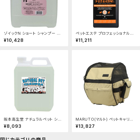
ゾイックN ショート シャンプー 業
ペットエステ プロフェッショナルシ
務用（4000ｍｌ）
ャンプー炭 3L
¥10,428
¥11,211
阪本高生堂 ナチュラルペット シャ
MARUTO(マルト) ペットキャリー
ンプー 4L
自転車 カゴ カバー D-2F-PT-01
¥8,093
¥13,827
小型犬対応 飛び出し防止ベルト付
き
同じカテゴリの商品