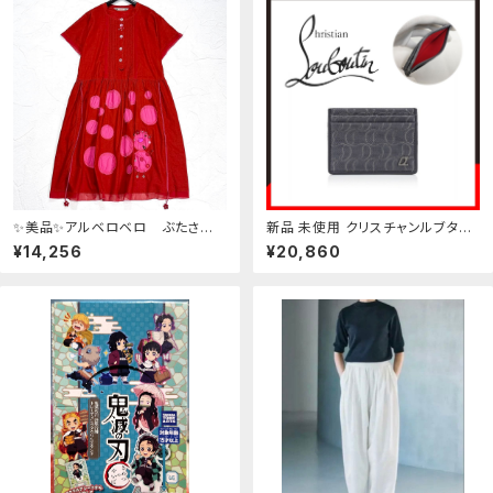
✨美品✨アルベロベロ ぶたさ
新品 未使用 クリスチャンルブタン
ん ビーズ使い ピンタック ワン
キオス ジャガード モノグラム カー
¥14,256
¥20,860
ピース 異素材切替
ドケース【Christian Louboutin】
グレー カードホルダー