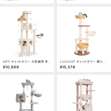
スペース 登りやすい ハンモック2つ
猫用宇宙船、籐のバスケットとガー
大きな見晴らし台 天然麻紐 爪研ぎ
ドレールのある展望台付,キャットタ
棒 高さ173cm ベージュ HCT02
ワー 突っ張り,省スペース,スリム
5M
爪とぎ 全縄巻き 運動不足 ストレス
解消 太い支柱 多頭飼い 安定性良
い 猫ツ
AIFY キャットタワー 大型猫用 多
LULUCAT キャットタワー 据え置
頭飼い 省スペース スリム 据え置き
き おしゃれ 大型猫 おしゃれ 高さ1
¥10,868
¥15,378
安定強化構造 ハンモック付き 隠れ
33cm 木製ボードにベルベット張
家付き 爪とぎ 見晴らし台 おもちゃ
り 手編みカゴ シニア猫 爪とぎポ
付き 運動不足解消 高さ170cm
ール インテリア性 省スペース 多
頭飼い スリム 夏冬兼用 見晴台付
き 猫タワー 宇宙船 クリアボウル
子猫 中型猫