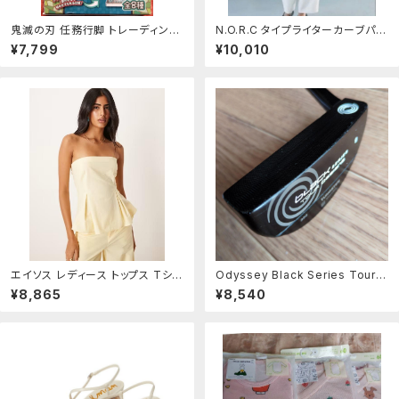
鬼滅の刃 任務行脚 トレーディング
N.O.R.C タイプライターカーブパン
アクリルスタンド 全8種セット
ツ ワイドパンツ ホワイト 2 お
¥7,799
¥10,010
直し済
エイソス レディース トップス Tシャ
Odyssey Black Series Tour D
ツ リネン ASOS DESIGN linen b
esigns #9
¥8,865
¥8,540
lend cinch waist bandeau to
p in buttermilk part of a set B
uttermilk