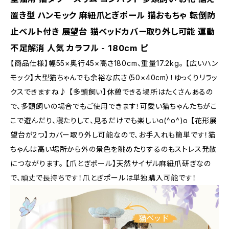
置き型 ハンモック 麻紐爪とぎポール 猫おもちゃ 転倒防
止ベルト付き 展望台 猫ベッドカバー取り外し可能 運動
不足解消 人気 カラフル - 180cm ピ
【商品仕様】幅55×奥行45×高さ180cm、重量17.2kg。 【広いハン
モック】大型猫ちゃんでも余裕な広さ（50×40cm）！ゆっくりリラッ
クスできますね♪ 【多頭飼い】休憩できる場所はたくさんあるの
で、多頭飼いの場合でもご使用できます！可愛い猫ちゃんたちがこ
こで遊んだり、寝たりして、見るだけでも楽しいo(^o^)o 【花形展
望台が2つ】カバー取り外し可能なので、お手入れも簡単です！猫
ちゃんは高い場所から外の景色を眺めたりするのもストレス発散
につながります。 【爪とぎポール】天然サイザル麻紐爪研ぎなの
で、頑丈で長持ちです！爪とぎポールは単独購入可能です！