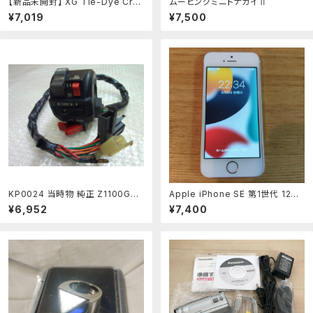
【新品未開封】 XG Tie-Dye Cre
ムービングミニトナカイⅡ
wneck Tee Ｌサイズ
¥7,019
¥7,500
KP0024 当時物 純正 Z1100GP
Apple iPhone SE 第1世代 128G
左スイッチ 検) Z1000GP Z1000
B ローズゴールド
¥6,952
¥7,400
J Z1000R