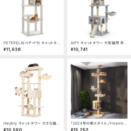
PETEPELA(ぺテぺラ) キャットタワ
AIFY キャットタワー 大型猫用 多
ー 猫タワー スリム 大型猫用 据え
頭飼い 省スペース スリム 据え置き
¥11,638
¥10,741
置き 麻生地 省スペース 綿紐 冬夏
安定強化構造 ハンモック付き 隠れ
兼用 多頭飼い 登りやすい お手入
家付き 爪とぎ 見晴らし台 おもちゃ
れ簡単 高級 北欧 シンプル ハンモ
付き 運動不足解消 高さ170cm グ
ック 見晴台 ねこハウス ボンボン
レー
運動不足解消 人気 おしゃれ - ベ
ージ
Heybly キャットタワー 大きな猫や
「2024年の新スタイル」Yinanroa
多頭飼い 超スリム 据え置き型 省
タワーキャット,キャットタワー 大型
¥10,560
¥15,253