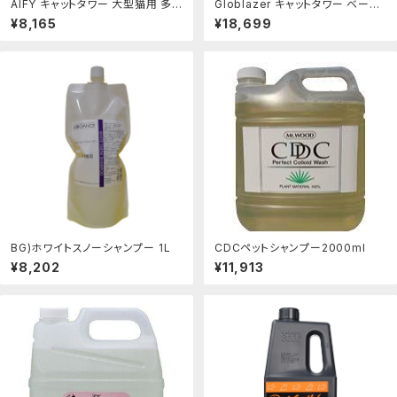
AIFY キャットタワー 大型猫用 多
Globlazer キャットタワー ベージ
頭飼い 省スペース スリム 据え置き
ュ 高さ213cm 大型猫用 多頭飼
¥8,165
¥18,699
安定強化構造 ハンモック付き 隠れ
強い安定性 据え置き型 多機能 猫
家付き 爪とぎ 見晴らし台 おもちゃ
タワー 超大見晴台(55cm×45cm)
付き 運動不足解消 高さ140cm ブ
大きいキャットハウス2つ 複数の横
ラウン
臥領域 取り外し可能なパッド展望
台 バスケット 天然麻紐の爪とぎポ
スト
BG)ホワイトスノーシャンプー 1L
CDCペットシャンプー2000ml
¥8,202
¥11,913