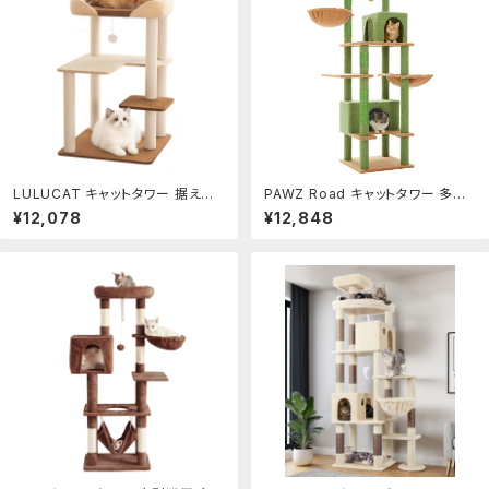
LULUCAT キャットタワー 据え置
PAWZ Road キャットタワー 多頭
き おしゃれ クッション入りベッド
飼い 大型猫用 スリム 大型 爪研ぎ
¥12,078
¥12,848
巨大土台 多頭飼い コンパクト シニ
麻紐 ハンモック 据え置き 省スペー
ア猫 冬夏兼用 夏用ござ付き 大型
ス 人気 おしゃれ おもちゃ 運動不
猫 安定感 低め 転倒防止デザイン
足 安定 - グリーン 170cm
展望台 猫ベッド 運動不足解消 省
スペース スリム 爪とぎポール コッ
トン紐 遊