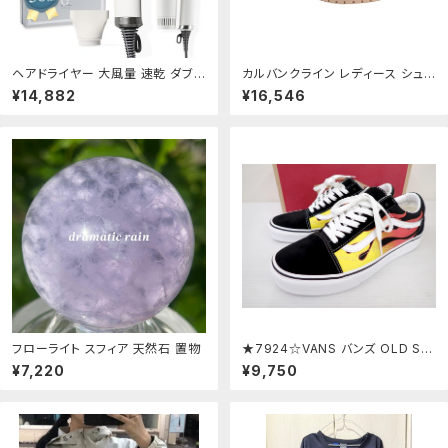
ヘアドライヤー 大風量 速乾 ダブル
カルバンクライン レディース シュ
補修イオン 折り畳み式 遠赤外線
ーズ スニーカー レース Calvin Kl
¥14,882
¥16,546
うるツヤ髪 軽量コンパクト 静電気
ein Womens Amyra LaceUp S
除去 静音 風量3段階 温度4段階
neakers Light Pink ピンク
特許取得 1200W オートクリーニ
ング機能 美容師 PSE認証 (シルキ
ーホワイト, 速乾・大風量モ 70ce
7380
フローライト スフィア 天然石 置物
★7924☆VANS バンズ OLD SK
OOL オールドスクール VN0A38
¥7,220
¥9,750
G1PHN スニーカー 極美品 26
㎝